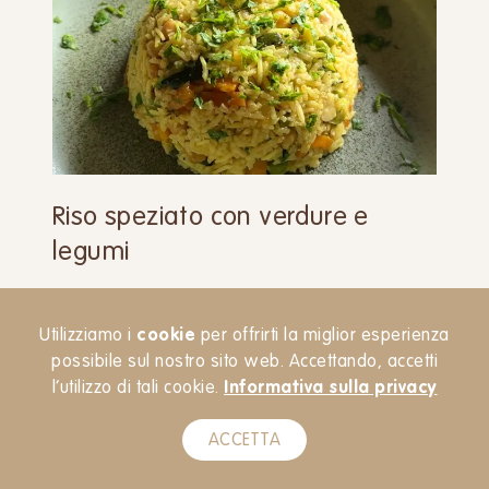
Riso speziato con verdure e
legumi
PIATTO UNICO
PRIMI PIATTI
Utilizziamo i
cookie
per offrirti la miglior esperienza
possibile sul nostro sito web. Accettando, accetti
l’utilizzo di tali cookie.
Informativa sulla privacy
ACCETTA