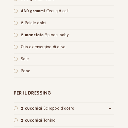
480 grammi
Ceci già cotti
2
Patate dolci
2 manciate
Spinaci baby
Olio extravergine di oliva
Sale
Pepe
PER IL DRESSING
2 cucchiai
Sciroppo d'acero
oppure:
2 cucchiai
Zucchero di canna
2 cucchiai
Tahina