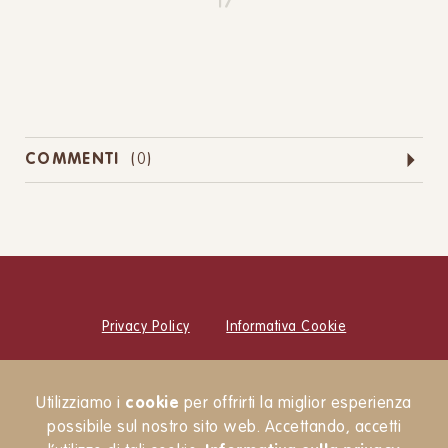
17
COMMENTI
(
0
)
Privacy Policy
Informativa Cookie
© Cucina Botanica Srl
Utilizziamo i
cookie
per offrirti la miglior esperienza
Newsletter
possibile sul nostro sito web. Accettando, accetti