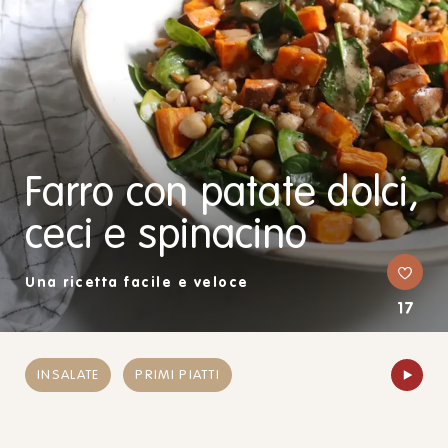
Farro con patate dolci,
ceci e spinacino
Una ricetta facile e veloce
17
INSALATE
PRIMI PIATTI