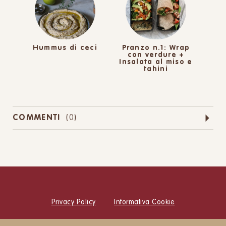
Hummus di ceci
Pranzo n.1: Wrap
con verdure +
Insalata al miso e
tahini
COMMENTI
(
0
)
Privacy Policy
Informativa Cookie
© Cucina Botanica Srl