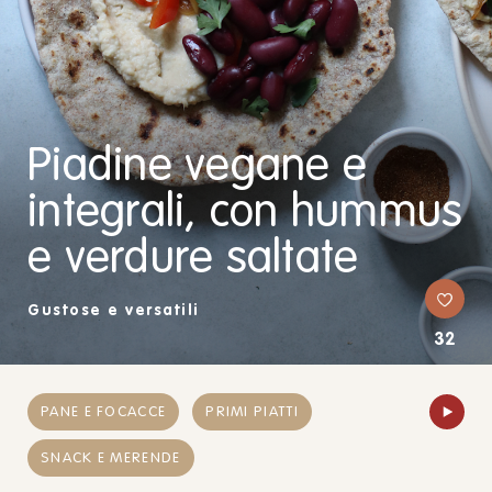
Piadine vegane e
integrali, con hummus
e verdure saltate
Gustose e versatili
32
PANE E FOCACCE
PRIMI PIATTI
SNACK E MERENDE