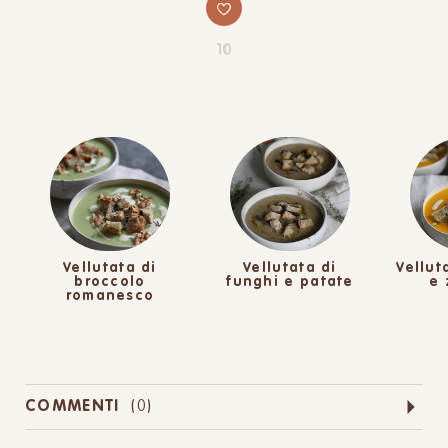
10
Vellutata di
Vellutata di
Vellut
broccolo
funghi e patate
e 
romanesco
COMMENTI
(
0
)