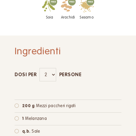
Soia
Arachidi
Sesamo
Ingredienti
DOSI PER
PERSONE
200 g
Mezzi paccheri rigati
1
Melanzana
q.b.
Sale