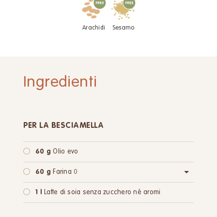
Arachidi
Sesamo
Ingredienti
PER LA BESCIAMELLA
60 g
Olio evo
60 g
Farina 0
oppure:
60 g
Farina integrale
1 l
Latte di soia senza zucchero né aromi