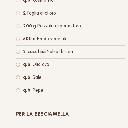
q.b.
Rosmarino
2
Foglia di alloro
200 g
Passata di pomodoro
500 g
Brodo vegetale
2 cucchiai
Salsa di soia
q.b.
Olio evo
q.b.
Sale
q.b.
Pepe
PER LA BESCIAMELLA