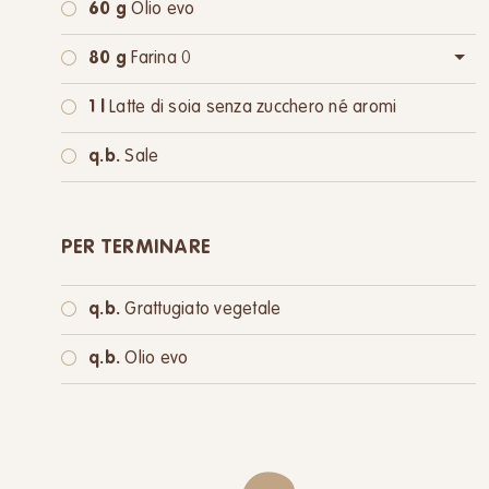
60 g
Olio evo
80 g
Farina 0
oppure:
80 g
Farina integrale
1 l
Latte di soia senza zucchero né aromi
q.b.
Sale
PER TERMINARE
q.b.
Grattugiato vegetale
q.b.
Olio evo