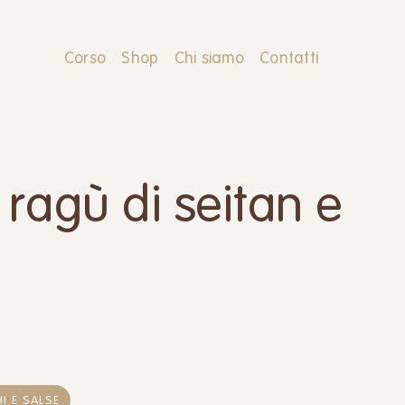
Corso
Shop
Chi siamo
Contatti
ragù di seitan e
I E SALSE