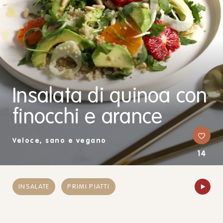
Insalata di quinoa con
finocchi e arance
Veloce, sano e vegano
14
INSALATE
PRIMI PIATTI