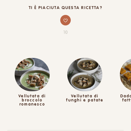
TI È PIACIUTA QUESTA RICETTA?
10
Vellutata di
Vellutata di
Dado
broccolo
funghi e patate
fat
romanesco