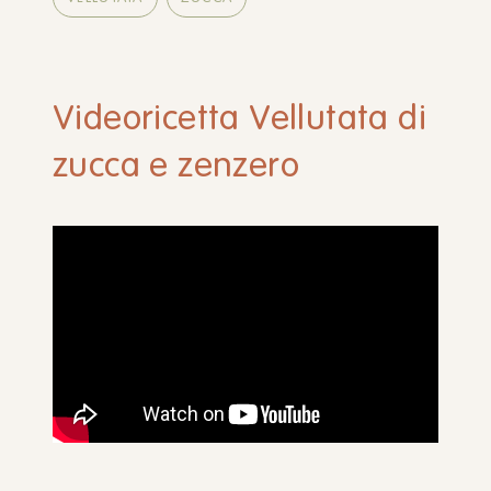
Videoricetta Vellutata di
zucca e zenzero