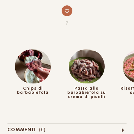
7
Chips di
Pasta alla
Risot
barbabietola
barbabietola su
a
crema di piselli
COMMENTI
(
0
)