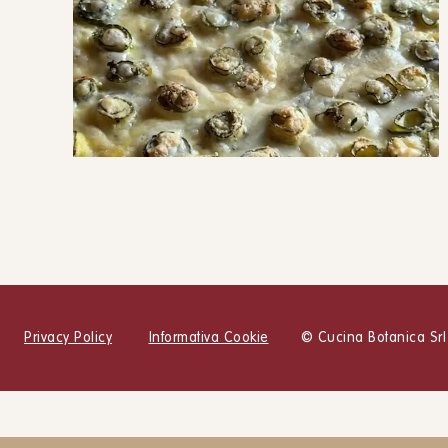
Torta salata con zucchine e
pastella di ceci
PIATTO UNICO
Privacy Policy
Informativa Cookie
© Cucina Botanica Srl