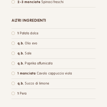
2-3 manciate
Spinaci freschi
ALTRI INGREDIENTI
1
Patata dolce
q.b.
Olio evo
q.b.
Sale
q.b.
Paprika affumicata
1 manciata
Cavolo cappuccio viola
q.b.
Succo di limone
1
Pera