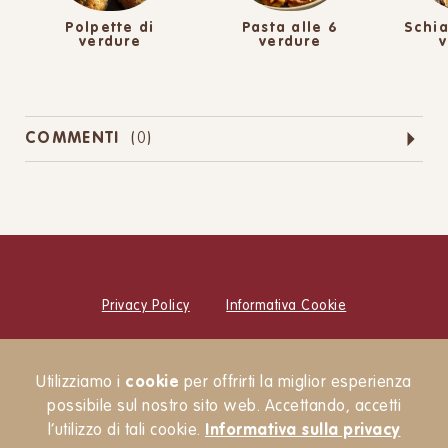
Polpette di
Pasta alle 6
Schia
verdure
verdure
v
COMMENTI
(
0
)
Privacy Policy
Informativa Cookie
© Cucina Botanica Srl
Utilizziamo i
cookie
per offrirti la miglior esperienza
Newsletter
possibile sul nostro sito web. Accettando, accetti
l’utilizzo di tali cookie.
Informativa sulla privacy