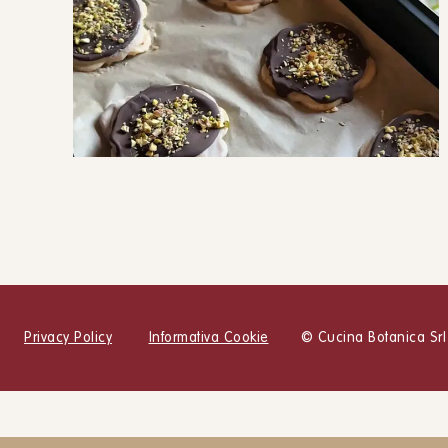
Fiorellini alla banana e cioccolato
DOLCI
SNACK E MERENDE
Privacy Policy
Informativa Cookie
© Cucina Botanica Srl