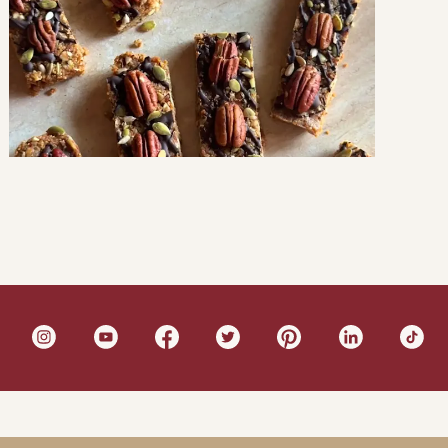
Barrette energetiche
SNACK E MERENDE
DOLCI