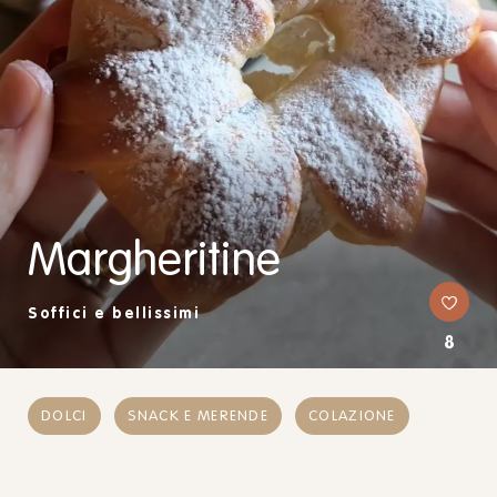
Margheritine
Soffici e bellissimi
8
DOLCI
SNACK E MERENDE
COLAZIONE