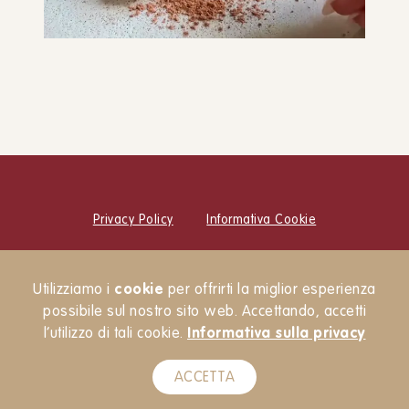
Tiramisù con mascarpone
vegetale
DOLCI
Privacy Policy
Informativa Cookie
© Cucina Botanica Srl
Utilizziamo i
cookie
per offrirti la miglior esperienza
Newsletter
possibile sul nostro sito web. Accettando, accetti
l’utilizzo di tali cookie.
Informativa sulla privacy
ACCETTA