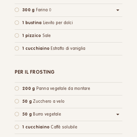
300 g
Farina 0
oppure:
300 g
Farina integrale
1 bustina
Lievito per dolci
1 pizzico
Sale
1 cucchiaino
Estratto di vaniglia
PER IL FROSTING
200 g
Panna vegetale da montare
50 g
Zucchero a velo
50 g
Burro vegetale
oppure:
50 g
Margarina
1 cucchiaino
Caffè solubile