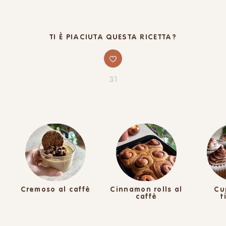
TI È PIACIUTA QUESTA RICETTA?
31
Cremoso al caffè
Cinnamon rolls al
Cu
caffè
t