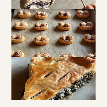
Alberelli di sfoglia
DOLCI
SNACK E MERENDE
COLAZIONE
Mini prussiane
SNACK E MERENDE
COLAZIONE
DOLCI