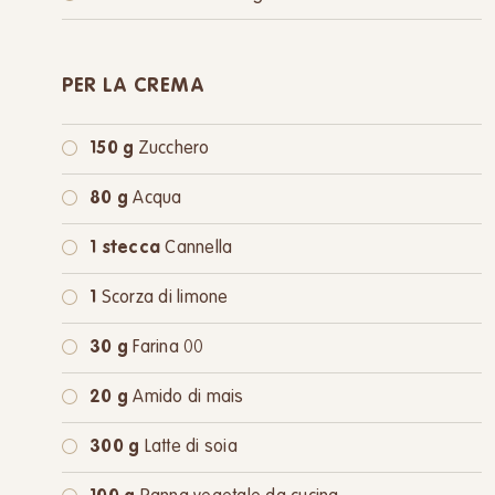
oppure:
1 cucchiaio
Margarina
PER LA CREMA
150 g
Zucchero
80 g
Acqua
1 stecca
Cannella
1
Scorza di limone
30 g
Farina 00
20 g
Amido di mais
300 g
Latte di soia