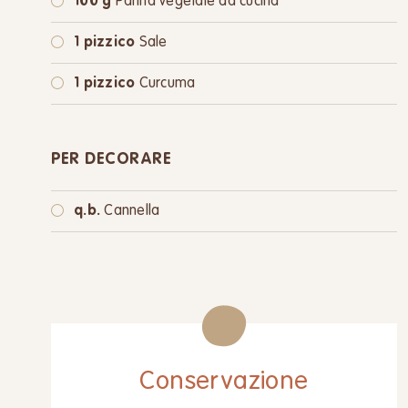
100 g
Panna vegetale da cucina
1 pizzico
Sale
1 pizzico
Curcuma
PER DECORARE
q.b.
Cannella
Conservazione