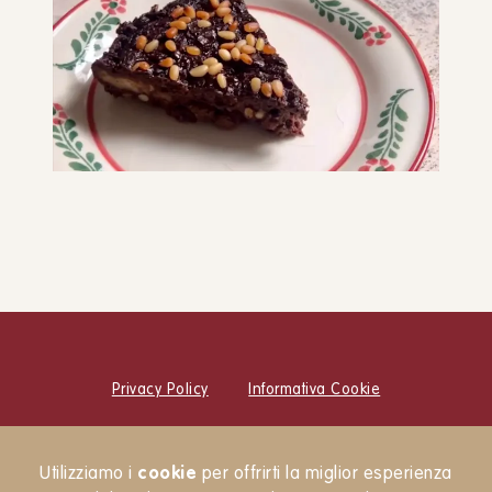
SNACK E MERENDE
PANE E FOCACCE
DOLCI
COLAZIONE
Torta paesana
DOLCI
COLAZIONE
SNACK E MERENDE
Privacy Policy
Informativa Cookie
© Cucina Botanica Srl
Utilizziamo i
cookie
per offrirti la miglior esperienza
Newsletter