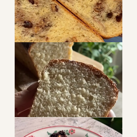
aglio
PANE E FOCACCE
SNACK E MERENDE
ANTIPASTI
Pane fatto in casa con uvetta e
noci
PANE E FOCACCE
Pan brioche