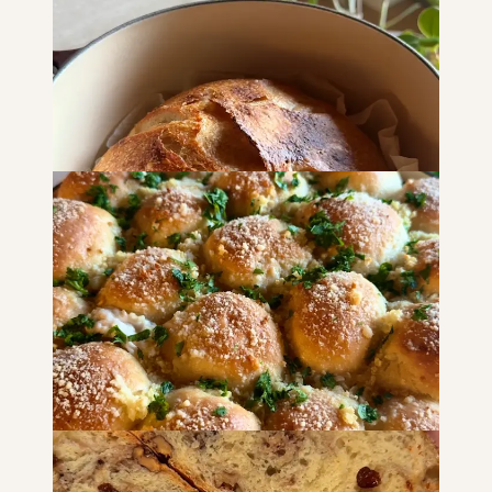
Pane ai semi
PANE E FOCACCE
Pane con lievito madre
PANE E FOCACCE
Panini soffici al “formaggio” e