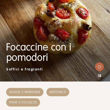
Focaccine con i
pomodori
Soffici e fragranti
18
SNACK E MERENDE
ANTIPASTI
PANE E FOCACCE