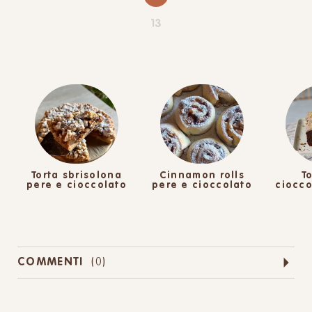
13
Torta sbrisolona
Cinnamon rolls
T
pere e cioccolato
pere e cioccolato
ciocco
COMMENTI
(
0
)