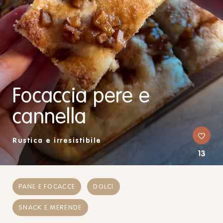
Focaccia pere e
cannella
Rustica e irresistibile
13
PANE E FOCACCE
DOLCI
SNACK E MERENDE