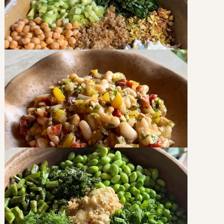
Insalata di Jennifer Aniston
INSALATE
PIATTO UNICO
Insalata di legumi e verdure
INSALATE
SECONDI
PIATTO UNICO