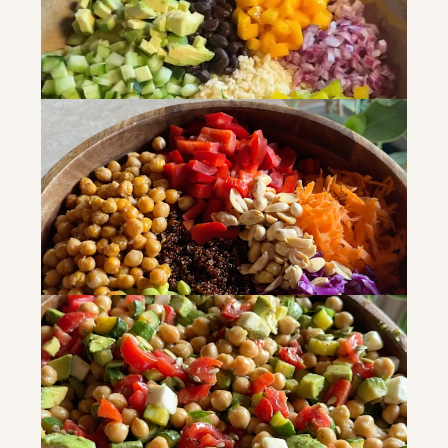
Insalata di cous cous estiva
INSALATE
PIATTO UNICO
Insalata arcobaleno
INSALATE
PIATTO UNICO