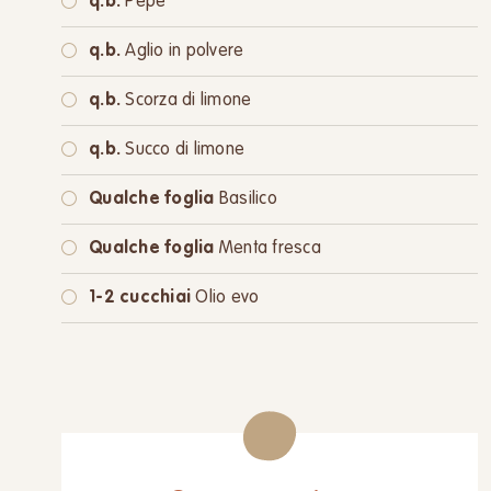
q.b.
Pepe
q.b.
Aglio in polvere
q.b.
Scorza di limone
q.b.
Succo di limone
Qualche foglia
Basilico
Qualche foglia
Menta fresca
1-2 cucchiai
Olio evo