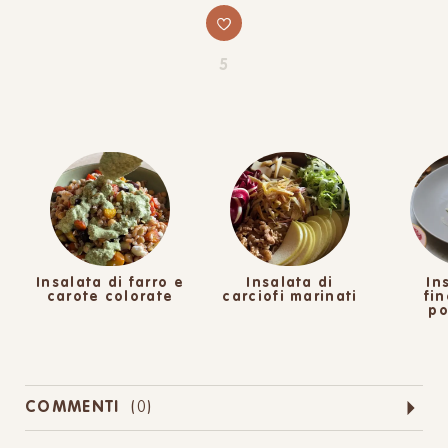
5
Insalata di farro e
Insalata di
In
carote colorate
carciofi marinati
fi
p
COMMENTI
(
0
)