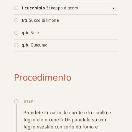
1 cucchiaio
Sciroppo d'acero
oppure:
1 cucchiaio
Zucchero di canna
1/2
Succo di limone
q.b.
Sale
q.b.
Curcuma
Procedimento
STEP 1
Prendete la zucca, le carote e la cipolla e
tagliatele a cubetti. Disponetele su una
teglia rivestita con carta da forno e