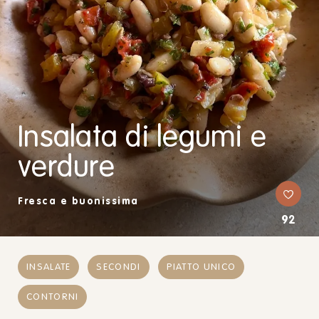
Insalata di legumi e
verdure
Fresca e buonissima
92
INSALATE
SECONDI
PIATTO UNICO
CONTORNI