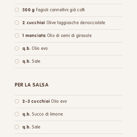
500 g
Fagioli cannellini già cotti
2 cucchiai
Olive taggiasche denocciolate
1 manciata
Olio di semi di girasole
q.b.
Olio evo
q.b.
Sale
PER LA SALSA
2-3 cucchiai
Olio evo
q.b.
Succo di limone
q.b.
Sale