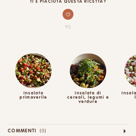
TI È PIACIUTA QUESTA RICETTA?
92
Insalata
Insalata di
Insal
primaverile
cereali, legumi e
verdure
COMMENTI
(
0
)