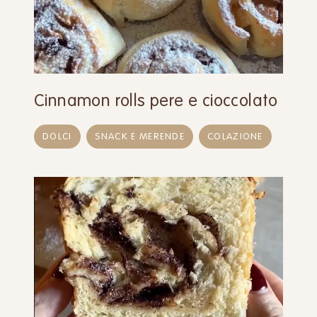
Cinnamon rolls pere e cioccolato
DOLCI
SNACK E MERENDE
COLAZIONE