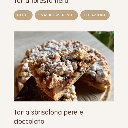
Torta foresta nera
DOLCI
SNACK E MERENDE
COLAZIONE
Torta sbrisolona pere e
cioccolato