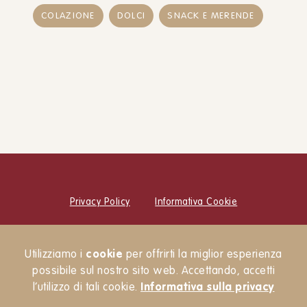
COLAZIONE
DOLCI
SNACK E MERENDE
Privacy Policy
Informativa Cookie
© Cucina Botanica Srl
Utilizziamo i
cookie
per offrirti la miglior esperienza
Newsletter
possibile sul nostro sito web. Accettando, accetti
l’utilizzo di tali cookie.
Informativa sulla privacy