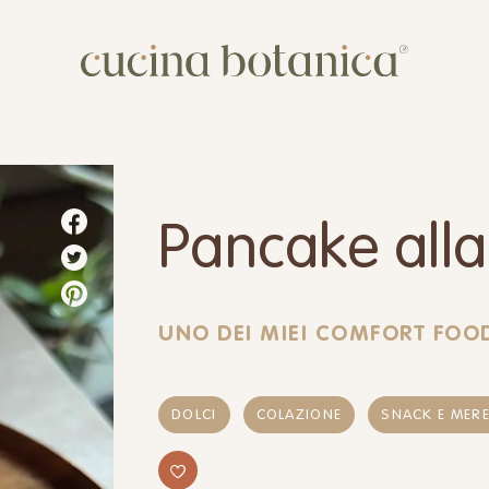
Corso
Shop
Chi siamo
Pancake alla
Contatti
UNO DEI MIEI COMFORT FOOD
DOLCI
COLAZIONE
SNACK E MER