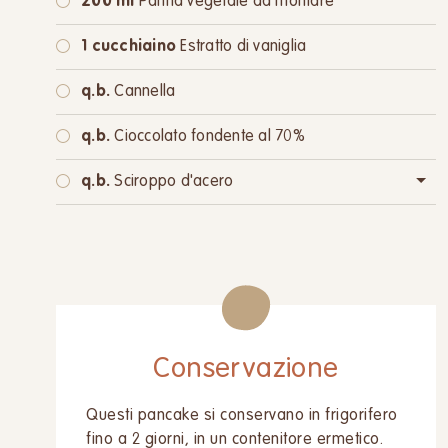
200 ml
Panna vegetale da montare
1 cucchiaino
Estratto di vaniglia
q.b.
Cannella
q.b.
Cioccolato fondente al 70%
q.b.
Sciroppo d'acero
oppure:
q.b.
Zucchero di canna
Conservazione
Questi pancake si conservano in frigorifero
fino a 2 giorni, in un contenitore ermetico.