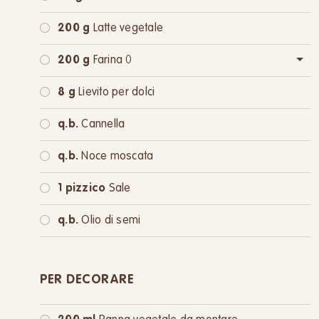
200 g
Latte vegetale
200 g
Farina 0
oppure:
200 g
Farina integrale
8 g
Lievito per dolci
q.b.
Cannella
q.b.
Noce moscata
1 pizzico
Sale
q.b.
Olio di semi
PER DECORARE