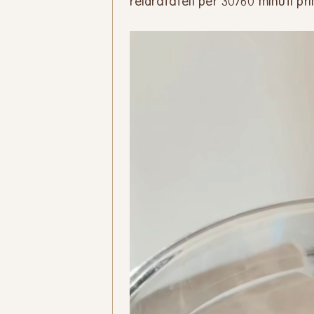
reidratateli per 30/60 minuti p