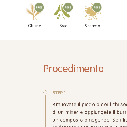
Glutine
Soia
Sesamo
Procedimento
STEP 1
Rimuovete il picciolo dei fichi s
di un mixer e aggiungete il burro
un composto omogeneo. Se i fich