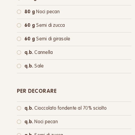
80 g
Noci pecan
60 g
Semi di zucca
60 g
Semi di girasole
q.b.
Cannella
q.b.
Sale
PER DECORARE
q.b.
Cioccolato fondente al 70% sciolto
q.b.
Noci pecan