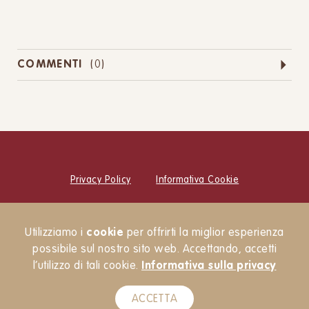
COMMENTI
(
0
)
Privacy Policy
Informativa Cookie
© Cucina Botanica Srl
Utilizziamo i
cookie
per offrirti la miglior esperienza
Newsletter
possibile sul nostro sito web. Accettando, accetti
l’utilizzo di tali cookie.
Informativa sulla privacy
ACCETTA