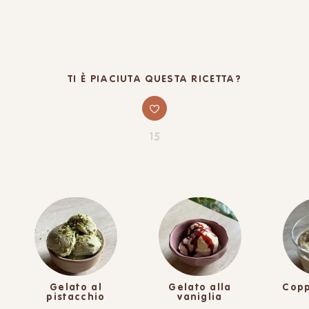
TI È PIACIUTA QUESTA RICETTA?
15
Gelato al
Gelato alla
Copp
pistacchio
vaniglia