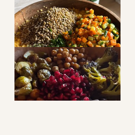
Insalata di cous cous estiva
INSALATE
PIATTO UNICO
Cous cous nutriente
PIATTO UNICO
INSALATE
Cous cous alle verdure invernali