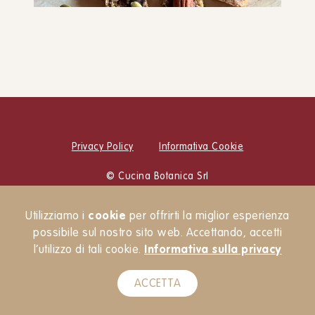
Barrette energetiche
SNACK E MERENDE
DOLCI
Privacy Policy
Informativa Cookie
© Cucina Botanica Srl
Newsletter
Utilizziamo i
cookie
per offrirti la miglior esperienza
possibile sul nostro sito web. Accettando, accetti
l’utilizzo di tali cookie.
Informativa sulla privacy
ACCETTA