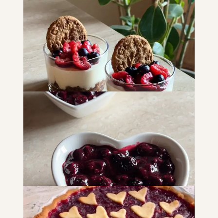
Torta mille crêpes al matcha
DOLCI
SNACK E MERENDE
Mini cheesecake ai frutti di bosco
DOLCI
SNACK E MERENDE