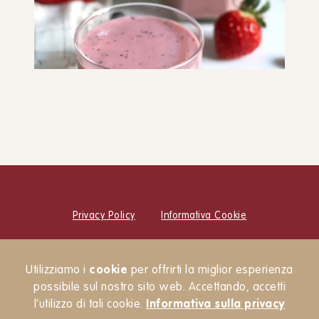
SNACK E MERENDE
DOLCI
Frullato di banane, fragole e
frutti di bosco
BEVANDE E FRULLATI
SNACK E MERENDE
Privacy Policy
Informativa Cookie
© Cucina Botanica Srl
Utilizziamo i
cookie
per offrirti la miglior esperienza
Newsletter
possibile sul nostro sito web. Accettando, accetti
l’utilizzo di tali cookie.
Informativa sulla privacy