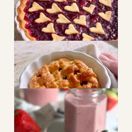
Budini di vaniglia con coulis ai
frutti di bosco
DOLCI
Crostata ai frutti di bosco
DOLCI
SNACK E MERENDE
COLAZIONE
Tortino ai frutti di bosco