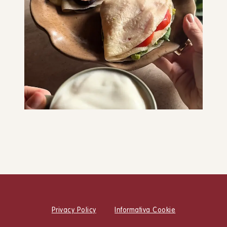
Pancake alla zucca
DOLCI
COLAZIONE
SNACK E MERENDE
Le crêpes perfette
DOLCI
COLAZIONE
SNACK E MERENDE
Privacy Policy
Informativa Cookie