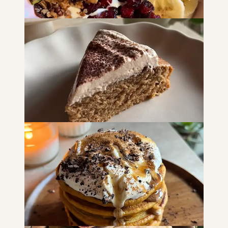
Granola in friggitrice ad aria
DOLCI
COLAZIONE
SNACK E MERENDE
Torta cappuccina
DOLCI
COLAZIONE
SNACK E MERENDE