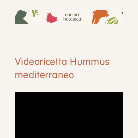
Videoricetta Hummus
mediterraneo