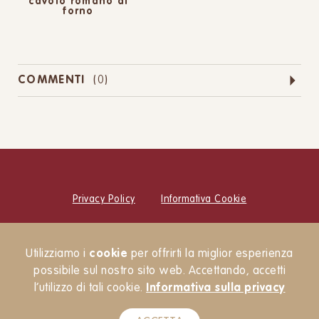
cavolo romano al
forno
COMMENTI
(
0
)
Privacy Policy
Informativa Cookie
© Cucina Botanica Srl
Utilizziamo i
cookie
per offrirti la miglior esperienza
Newsletter
possibile sul nostro sito web. Accettando, accetti
l’utilizzo di tali cookie.
Informativa sulla privacy