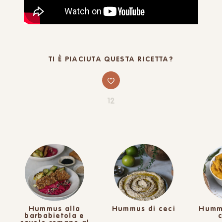
TI È PIACIUTA QUESTA RICETTA?
12
Hummus alla
Hummus di ceci
Humm
barbabietola e