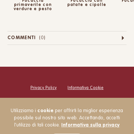
Focaccia
Focaccia con
Foca
primaverile con
patate e cipolle
verdure e pesto
COMMENTI
(
0
)
Privacy Policy
Informativa Cookie
© Cucina Botanica Srl
Utilizziamo i
cookie
per offrirti la miglior esperienza
Newsletter
possibile sul nostro sito web. Accettando, accetti
l’utilizzo di tali cookie.
Informativa sulla privacy