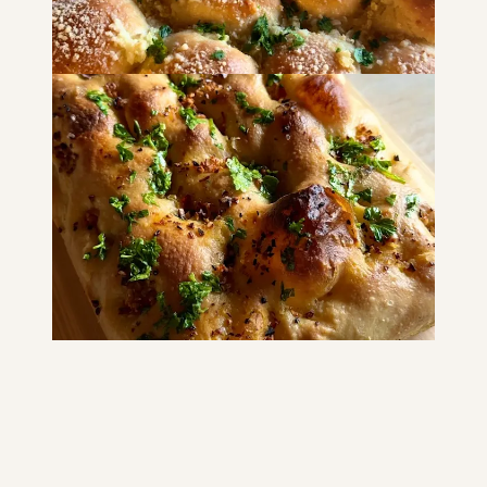
Panini soffici al “formaggio” e
aglio
PANE E FOCACCE
SNACK E MERENDE
ANTIPASTI
Focaccia aglio, olio e
peperoncino
PANE E FOCACCE
SNACK E MERENDE