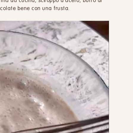
anna da cucina, sciroppo d'acero, burro di
colate bene con una frusta.