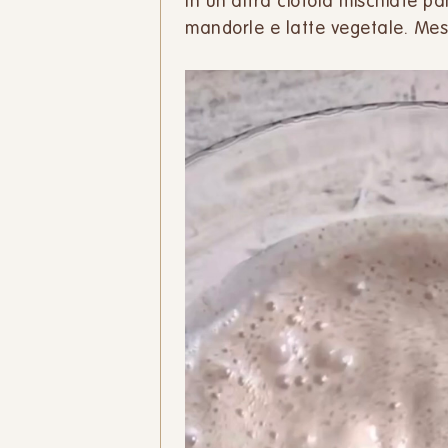
In un'altra ciotola mischiate p
mandorle e latte vegetale. Mes