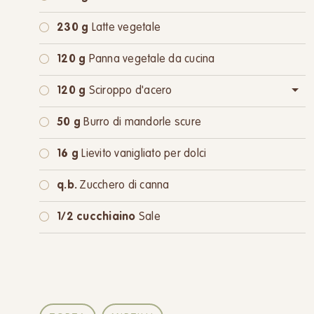
230 g
Latte vegetale
120 g
Panna vegetale da cucina
120 g
Sciroppo d'acero
oppure:
120 g
Zucchero di canna
50 g
Burro di mandorle scure
16 g
Lievito vanigliato per dolci
q.b.
Zucchero di canna
1/2 cucchiaino
Sale