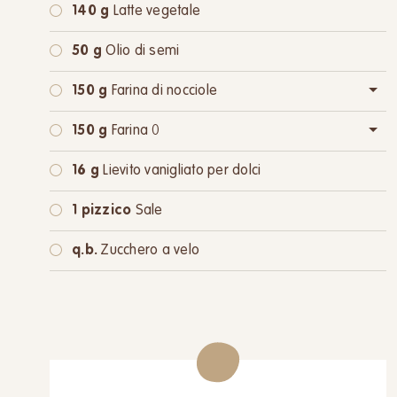
140 g
Latte vegetale
50 g
Olio di semi
150 g
Farina di nocciole
oppure:
150 g
Nocciole tritate
150 g
Farina 0
oppure:
150 g
Farina integrale
16 g
Lievito vanigliato per dolci
1 pizzico
Sale
q.b.
Zucchero a velo