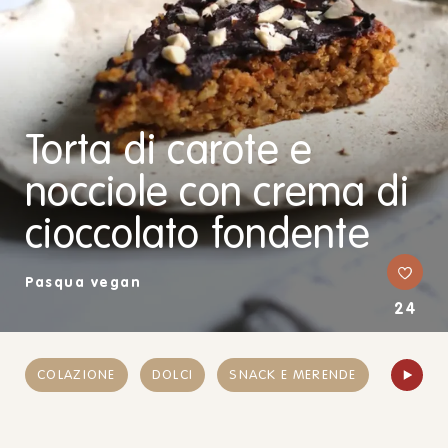
Torta di carote e
nocciole con crema di
cioccolato fondente
Pasqua vegan
24
COLAZIONE
DOLCI
SNACK E MERENDE