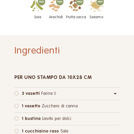
Soia
Arachidi
Frutta secca
Sesamo
Ingredienti
PER UNO STAMPO DA 10X28 CM
3 vasetti
Farina 0
oppure:
3 vasetti
Farina integrale
1 vasetto
Zucchero di canna
1 bustina
Lievito per dolci
1 cucchiaino raso
Sale