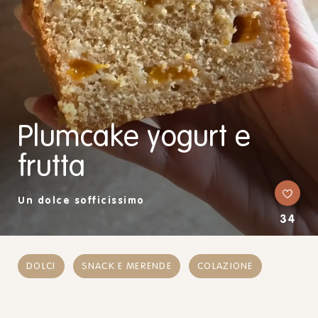
Plumcake yogurt e
frutta
Un dolce sofficissimo
34
DOLCI
SNACK E MERENDE
COLAZIONE