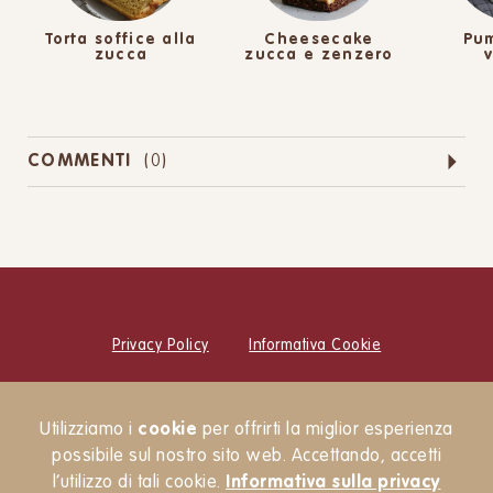
Torta soffice alla
Cheesecake
Pum
zucca
zucca e zenzero
COMMENTI
(
0
)
Privacy Policy
Informativa Cookie
© Cucina Botanica Srl
Utilizziamo i
cookie
per offrirti la miglior esperienza
Newsletter
possibile sul nostro sito web. Accettando, accetti
l’utilizzo di tali cookie.
Informativa sulla privacy