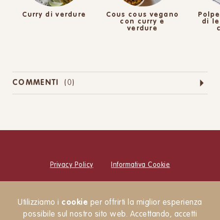
Curry di verdure
Cous cous vegano
Polpe
con curry e
di l
verdure
COMMENTI
(
0
)
Privacy Policy
Informativa Cookie
© Cucina Botanica Srl
Utilizziamo i
cookie
per offrirti la miglior esperienza
Newsletter
possibile sul nostro sito web. Accettando, accetti