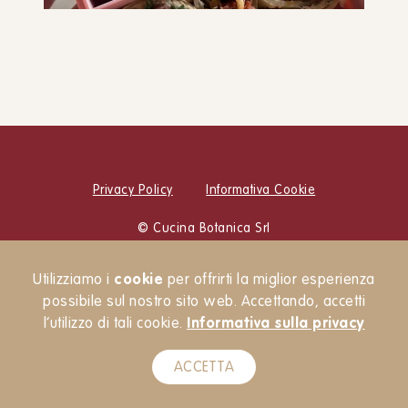
Lunch box semplice e veloce
PIATTO UNICO
Privacy Policy
Informativa Cookie
© Cucina Botanica Srl
Newsletter
Utilizziamo i
cookie
per offrirti la miglior esperienza
possibile sul nostro sito web. Accettando, accetti
l’utilizzo di tali cookie.
Informativa sulla privacy
ACCETTA