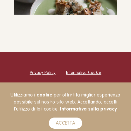
Vellutata di broccolo romanesco
ANTIPASTI
PRIMI PIATTI
Privacy Policy
Informativa Cookie
© Cucina Botanica Srl
Utilizziamo i
cookie
per offrirti la miglior esperienza
Newsletter
possibile sul nostro sito web. Accettando, accetti
l’utilizzo di tali cookie.
Informativa sulla privacy
ACCETTA