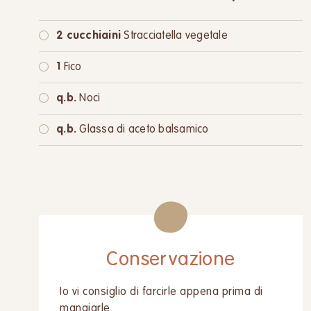
2 cucchiaini
Stracciatella vegetale
1
Fico
q.b.
Noci
q.b.
Glassa di aceto balsamico
Conservazione
Io vi consiglio di farcirle appena prima di
mangiarle.