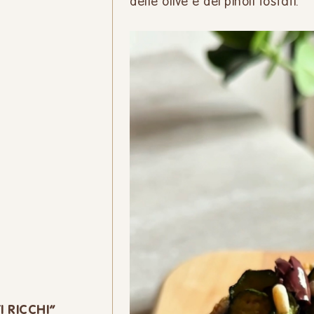
delle olive e dei pinoli tostati.
I RICCHI”