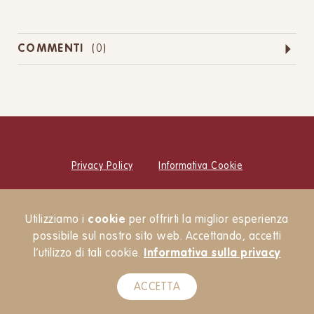
COMMENTI
(
0
)
Privacy Policy
Informativa Cookie
© Cucina Botanica Srl
Utilizziamo i
cookie
per offrirti la miglior esperienza
Newsletter
possibile sul nostro sito web. Accettando, accetti
l’utilizzo di tali cookie.
Informativa sulla privacy
ACCETTA