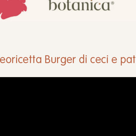
eoricetta Burger di ceci e pa