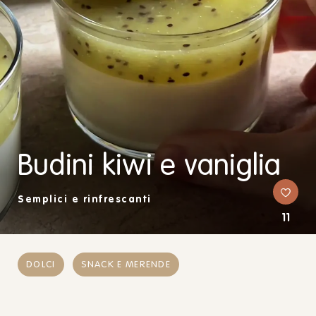
Budini kiwi e vaniglia
Semplici e rinfrescanti
11
DOLCI
SNACK E MERENDE