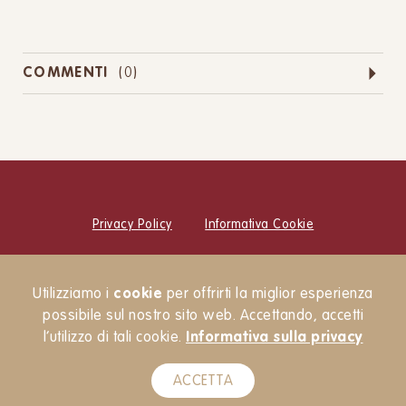
COMMENTI
(
0
)
Privacy Policy
Informativa Cookie
© Cucina Botanica Srl
Utilizziamo i
cookie
per offrirti la miglior esperienza
Newsletter
possibile sul nostro sito web. Accettando, accetti
l’utilizzo di tali cookie.
Informativa sulla privacy
ACCETTA